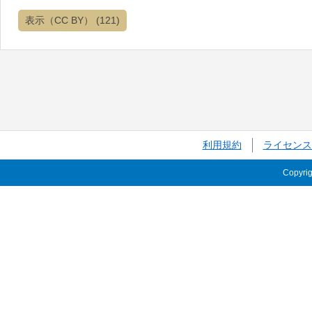
表示（CC BY）
(121)
利用規約
ライセンス
Copyri