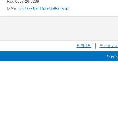
Fax:
0857-26-8289
E-Mail:
digital-kiban@pref.tottori.lg.jp
利用規約
ライセンス
Copyri