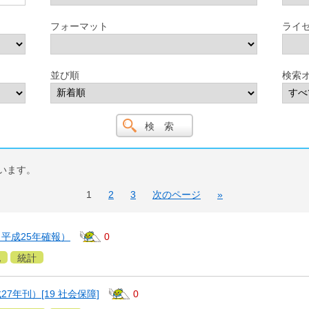
フォーマット
ライ
並び順
検索
います。
1
2
3
次のページ
»
平成25年確報）
0
地
統計
7年刊）[19 社会保障]
0