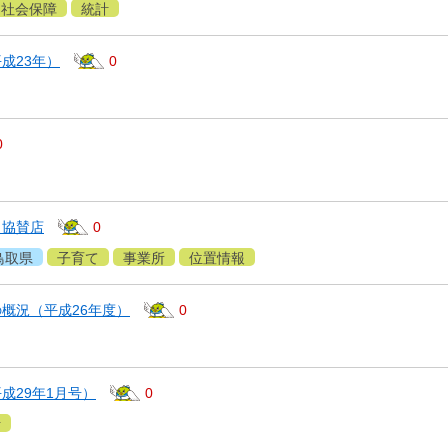
社会保障
統計
成23年）
0
0
ト協賛店
0
鳥取県
子育て
事業所
位置情報
概況（平成26年度）
0
成29年1月号）
0
計