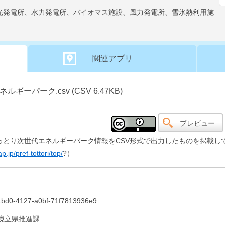
光発電所、水力発電所、バイオマス施設、風力発電所、雪氷熱利用施
関連アプリ
ーパーク.csv (CSV 6.47KB)
プレビュー
っとり次世代エネルギーパーク情報をCSV形式で出力したものを掲載し
jp/pref-tottori/top/
?）
1bd0-4127-a0bf-71f7813936e9
境立県推進課