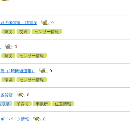
道路の降雪量・積雪深
0
防災
交通
センサー情報
報
0
防災
センサー情報
況（1時間値速報）
0
環境
センサー情報
ト協賛店
0
鳥取県
子育て
事業所
位置情報
ルギーパーク情報
0