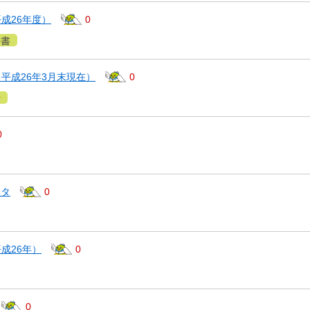
成26年度）
0
告書
平成26年3月末現在）
0
計
0
ータ
0
成26年）
0
0