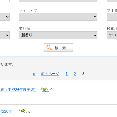
フォーマット
ライ
並び順
検索
ています。
«
前のページ
1
2
3
果（平成26年度実績）
0
成28年）
0