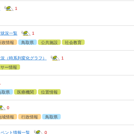
所
1
置状況一覧
1
行政情報
鳥取県
公共施設
社会教育
状況（時系列変化グラフ）
1
ンサー情報
1
鳥取県
医療機関
位置情報
0
地域情報
行政情報
鳥取県
イベント情報一覧
0