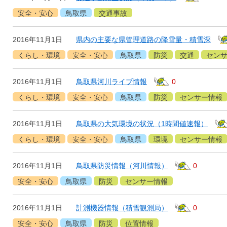
安全・安心
鳥取県
交通事故
2016年11月1日
県内の主要な県管理道路の降雪量・積雪深
くらし・環境
安全・安心
鳥取県
防災
交通
セン
2016年11月1日
鳥取県河川ライブ情報
0
くらし・環境
安全・安心
鳥取県
防災
センサー情報
2016年11月1日
鳥取県の大気環境の状況（1時間値速報）
くらし・環境
安全・安心
鳥取県
環境
センサー情報
2016年11月1日
鳥取県防災情報（河川情報）
0
安全・安心
鳥取県
防災
センサー情報
2016年11月1日
計測機器情報（積雪観測局）
0
安全・安心
鳥取県
防災
位置情報