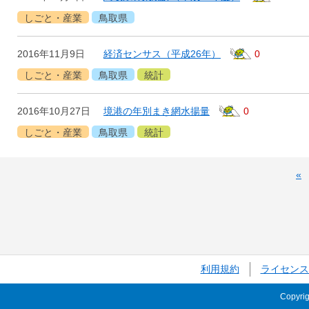
しごと・産業
鳥取県
2016年11月9日
経済センサス（平成26年）
0
しごと・産業
鳥取県
統計
2016年10月27日
境港の年別まき網水揚量
0
しごと・産業
鳥取県
統計
«
利用規約
ライセンス
Copyri