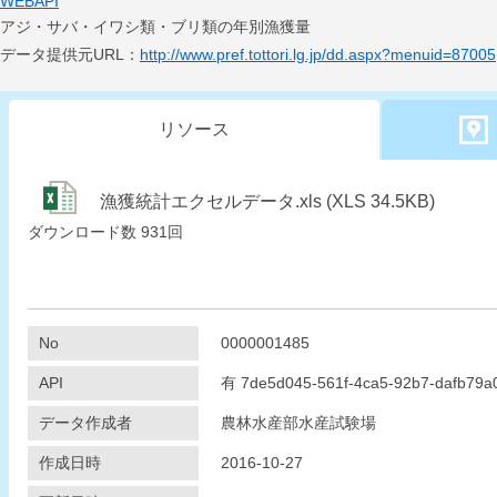
WEBAPI
アジ・サバ・イワシ類・ブリ類の年別漁獲量
データ提供元URL：
http://www.pref.tottori.lg.jp/dd.aspx?menuid=87005
リソース
漁獲統計エクセルデータ.xls (XLS 34.5KB)
ダウンロード数
931回
No
0000001485
API
有
7de5d045-561f-4ca5-92b7-dafb79a
データ作成者
農林水産部水産試験場
作成日時
2016-10-27