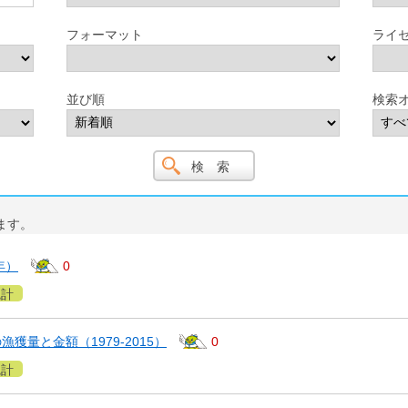
フォーマット
ライ
並び順
検索
ます。
年）
0
統計
獲量と金額（1979-2015）
0
統計