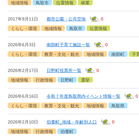
地域情報
鳥取市
位置情報
林業
2017年9月11日
都市公園・公共空地
0
くらし・環境
地域情報
鳥取市
位置情報
2026年6月3日
南部町子育て施設一覧
0
くらし・環境
教育・文化・観光
地域情報
南部町
子
2026年2月17日
日野町投票所一覧
0
地域情報
行政情報
日野町
選挙
2026年6月16日
令和７年度鳥取県内イベント情報一覧
0
くらし・環境
教育・文化・観光
地域情報
鳥取県
2026年2月10日
伯耆町_地域・年齢別人口
0
地域情報
行政情報
伯耆町