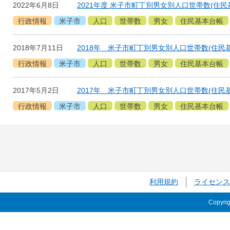
2022年6月8日
2021年度 米子市町丁別男女別人口世帯数(住民
行政情報
米子市
人口
世帯数
男女
住民基本台帳
2018年7月11日
2018年 米子市町丁別男女別人口世帯数(住民
行政情報
米子市
人口
世帯数
男女
住民基本台帳
2017年5月2日
2017年 米子市町丁別男女別人口世帯数(住民
行政情報
米子市
人口
世帯数
男女
住民基本台帳
利用規約
ライセンス
Copyri