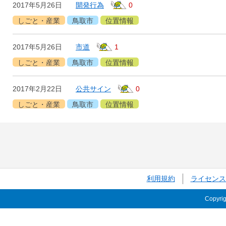
2017年5月26日
開発行為
0
しごと・産業
鳥取市
位置情報
2017年5月26日
市道
1
しごと・産業
鳥取市
位置情報
2017年2月22日
公共サイン
0
しごと・産業
鳥取市
位置情報
利用規約
ライセンス
Copyri