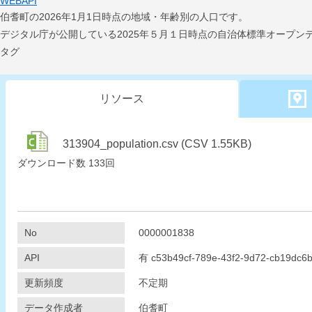
WEBAPI
伯耆町の2026年1月1日時点の地域・年齢別の人口です。
デジタル庁が公開している2025年５月１日時点の自治体標準オープン
タグ
リソース
313904_population.csv (CSV 1.55KB)
ダウンロード数
133回
No
0000001838
API
有
c53b49cf-789e-43f2-9d72-cb19dc6
更新頻度
不定期
データ作成者
伯耆町