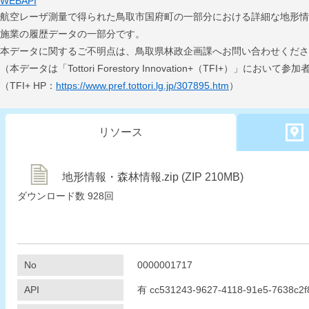
WEBAPI
航空レーザ測量で得られた鳥取市国府町の一部分における詳細な地形情
施業の履歴データの一部分です。
本データに関するご不明点は、鳥取県林政企画課へお問い合わせくださ
（本データは「Tottori Forestory Innovation+（TFI+）
（TFI+ HP：
https://www.pref.tottori.lg.jp/307895.htm
）
リソース
地形情報・森林情報.zip (ZIP 210MB)
ダウンロード数
928回
No
0000001717
API
有
cc531243-9627-4118-91e5-7638c2f