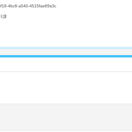
8f18-4bc8-a540-4515fae89a3c
計課