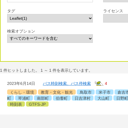
タグ
ライセンス
検索オプション
1
件ヒットしました。
1
～
1
件を表示しています。
2023年6月14日
バス時刻検索、バス停検索
4
くらし・環境
教育・文化・観光
鳥取市
米子市
倉吉
町
琴浦町
南部町
伯耆町
日吉津村
大山町
日野
時刻表
GTFS-JP