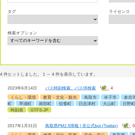
タグ
ライセンス
検索オプション
4
件ヒットしました。
1
～
4
件を表示しています。
2023年6月14日
バス時刻検索、バス停検索
4
くらし・環境
教育・文化・観光
鳥取市
米子市
倉吉
町
琴浦町
南部町
伯耆町
日吉津村
大山町
日野
時刻表
GTFS-JP
2017年1月31日
鳥取県PM2.5情報 | 非公式bot (Twitter)
0