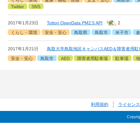
くらし・環境
健康・福祉・医療
安全・安心
鳥取県
Twitter
SNS
2017年1月23日
Tottori OpenData PM2.5 API
2
くらし・環境
安全・安心
鳥取県
鳥取市
米子市
2017年1月21日
鳥取大学鳥取地区キャンパスAED＆障害者用駐
安全・安心
鳥取市
AED
障害者用駐車場
駐車場
利用規約
ライセンス
Copyri