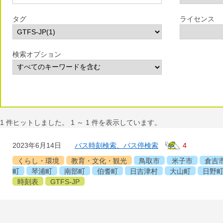
タグ
ライセンス
検索オプション
1
件ヒットしました。
1
～
1
件を表示しています。
2023年6月14日
バス時刻検索、バス停検索
4
くらし・環境
教育・文化・観光
鳥取市
米子市
倉吉
町
琴浦町
南部町
伯耆町
日吉津村
大山町
日野
時刻表
GTFS-JP