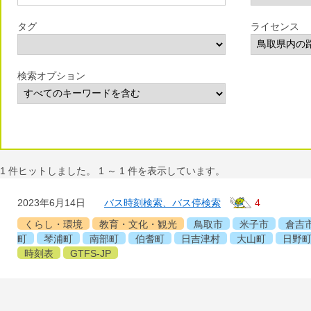
タグ
ライセンス
検索オプション
1
件ヒットしました。
1
～
1
件を表示しています。
2023年6月14日
バス時刻検索、バス停検索
4
くらし・環境
教育・文化・観光
鳥取市
米子市
倉吉
町
琴浦町
南部町
伯耆町
日吉津村
大山町
日野
時刻表
GTFS-JP