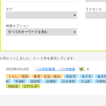
タグ
ライセンス
検索オプション
1
件ヒットしました。
1
～
1
件を表示しています。
2023年6月14日
バス時刻検索、バス停検索
4
くらし・環境
教育・文化・観光
鳥取市
米子市
倉吉
町
琴浦町
南部町
伯耆町
日吉津村
大山町
日野
時刻表
GTFS-JP