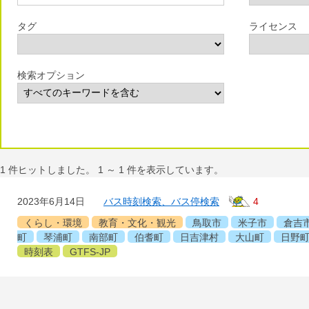
タグ
ライセンス
検索オプション
1
件ヒットしました。
1
～
1
件を表示しています。
2023年6月14日
バス時刻検索、バス停検索
4
くらし・環境
教育・文化・観光
鳥取市
米子市
倉吉
町
琴浦町
南部町
伯耆町
日吉津村
大山町
日野
時刻表
GTFS-JP