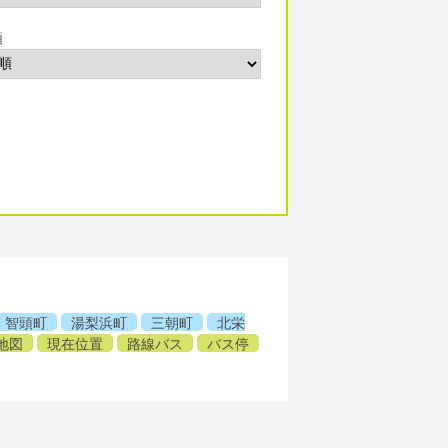
順
智頭町
湯梨浜町
三朝町
北栄
地図
現在位置
路線バス
バス停