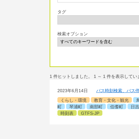
タグ
検索オプション
1
件ヒットしました。
1
～
1
件を表示してい
2023年6月14日
バス時刻検索、バス
くらし・環境
教育・文化・観光
町
琴浦町
南部町
伯耆町
日
時刻表
GTFS-JP