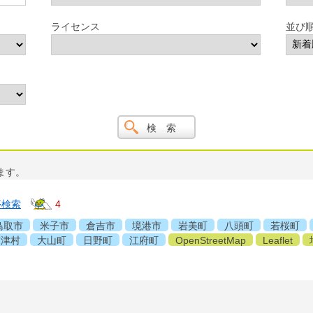
ライセンス
並び
ます。
停検索
4
鳥取市
米子市
倉吉市
境港市
岩美町
八頭町
若桜町
吉津村
大山町
日野町
江府町
OpenStreetMap
Leaflet