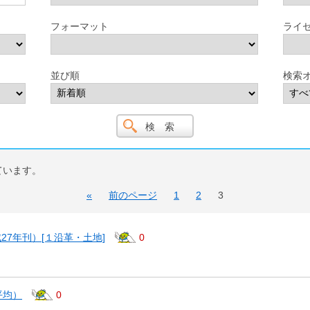
フォーマット
ライ
並び順
検索
ています。
«
前のページ
1
2
3
27年刊）[１沿革・土地]
0
平均）
0