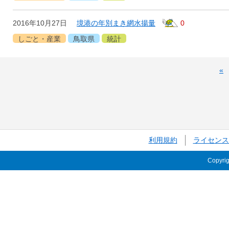
2016年10月27日
境港の年別まき網水揚量
0
しごと・産業
鳥取県
統計
«
利用規約
ライセンス
Copyri